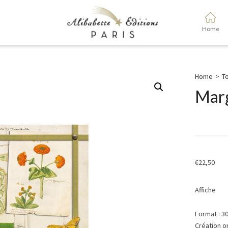
Home
Home
>
To
Mar
€
22,50
Affiche
Format : 3
Création o