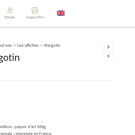
Panier
Espace Pro
ut voir
>
Les affiches
>
Margotin
gotin
0x40cm • papier d’art 300g
riginale • imprimée en France