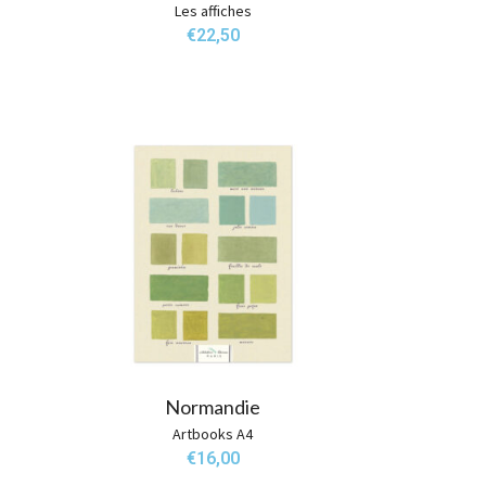
Les affiches
€
22,50
Normandie
Artbooks A4
€
16,00