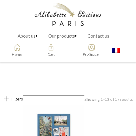
About us
Our products
Contact us
Cart
Pro Space
Home
Filters
Showing 1–12 of 17 results