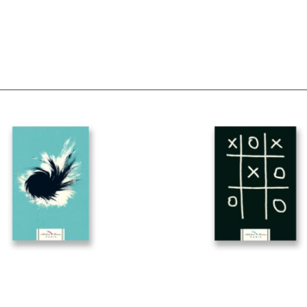
€
15,50