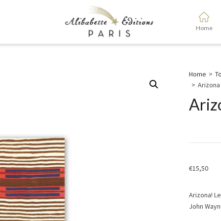
Home
Home
>
To
>
Arizona
Ariz
€
15,50
Arizona! L
John Way