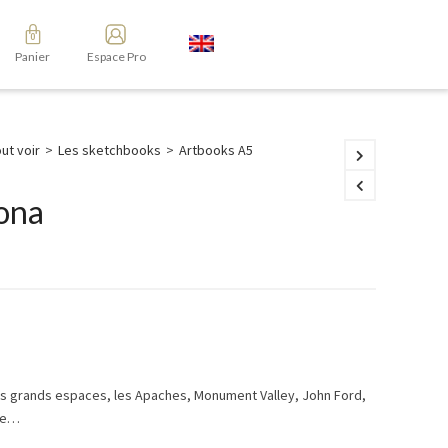
Panier
Espace Pro
ut voir
>
Les sketchbooks
>
Artbooks A5
ona
es grands espaces, les Apaches, Monument Valley, John Ford,
ne…