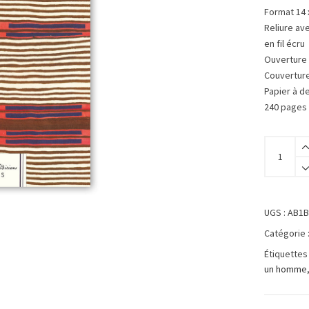
Format 14 
Reliure av
en fil écru
Ouverture 
Couvertur
Papier à de
240 pages
UGS :
AB1B
Catégorie 
Étiquettes
un homme