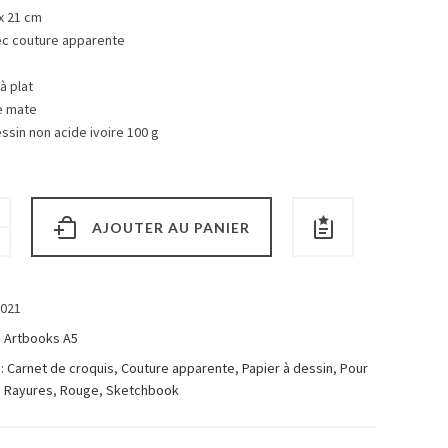
x 21 cm
ec couture apparente
à plat
e mate
ssin non acide ivoire 100 g
AJOUTER AU PANIER
021
:
Artbooks A5
 :
Carnet de croquis
,
Couture apparente
,
Papier à dessin
,
Pour
,
Rayures
,
Rouge
,
Sketchbook