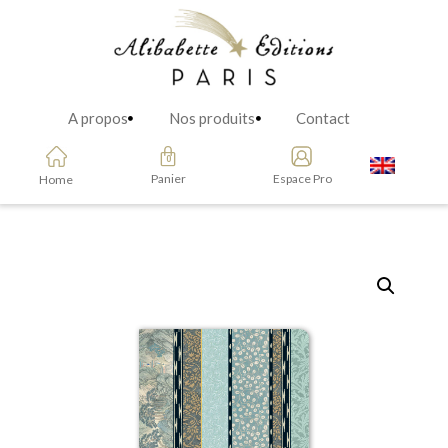
A propos
Nos produits
Contact
Panier
Espace Pro
Home