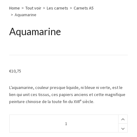
Home
>
Tout voir
>
Les carnets
>
Carnets A5
>
Aquamarine
Aquamarine
€
10,75
L’aquamarine, couleur presque liquide, ni bleue ni verte, est le
lien qui unit ces tissus, ces papiers anciens et cette magnifique
e
peinture chinoise de la toute fin du XVII
siècle.