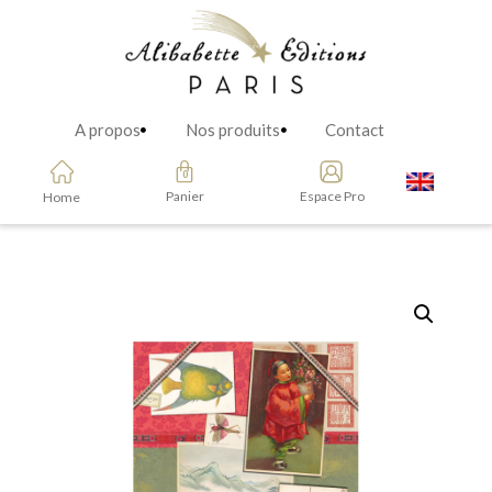
A propos
Nos produits
Contact
Panier
Espace Pro
Home