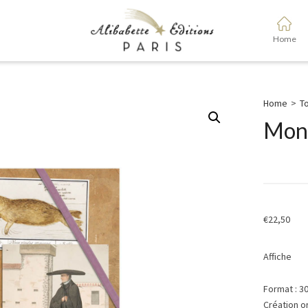
Home
Home
>
To
Mons
€
22,50
Affiche
Format : 3
Création o