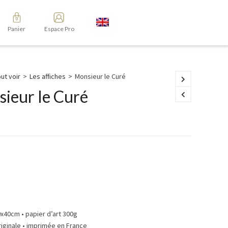
Panier
Espace Pro
ut voir
>
Les affiches
>
Monsieur le Curé
ieur le Curé
0x40cm • papier d’art 300g
riginale • imprimée en France