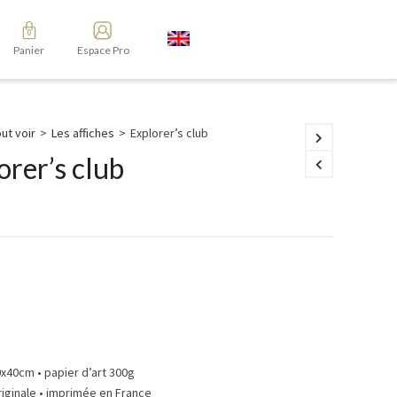
Panier
Espace Pro
ut voir
>
Les affiches
>
Explorer’s club
orer’s club
0x40cm • papier d’art 300g
riginale • imprimée en France