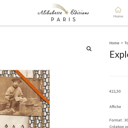
Home
Home
>
To
Expl
€
22,50
Affiche
Format : 3
Création o