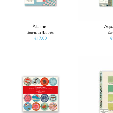
À la mer
Aqu
Journaux illustrés
Car
€
17,00
€