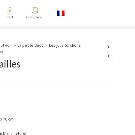
Cart
Pro Space
ut voir
>
La petite deco
>
Les jolis torchons
es
ailles
 x 70 cm
 blanc naturel