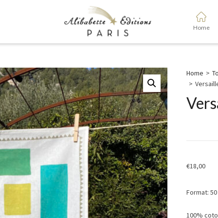
Home
Home
>
To
>
Versaill
Vers
€
18,00
Format: 50
100% coton