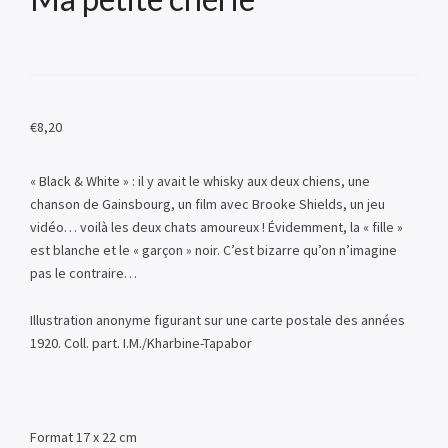
€
8,20
« Black & White » : il y avait le whisky aux deux chiens, une
chanson de Gainsbourg, un film avec Brooke Shields, un jeu
vidéo… voilà les deux chats amoureux ! Évidemment, la « fille »
est blanche et le « garçon » noir. C’est bizarre qu’on n’imagine
pas le contraire…
Illustration anonyme figurant sur une carte postale des années
1920. Coll. part. I.M./Kharbine-Tapabor
Format 17 x 22 cm