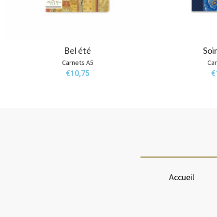
Bel été
Soi
Carnets A5
Car
€
10,75
€
Accueil