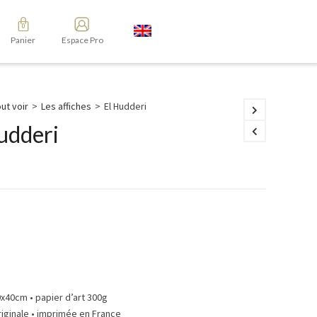
Panier
Espace Pro
ut voir
>
Les affiches
>
El Hudderi
udderi
0x40cm • papier d’art 300g
riginale • imprimée en France