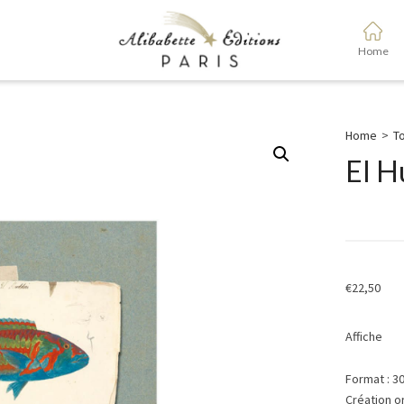
Home
Home
>
To
El H
€
22,50
Affiche
Format : 3
Création o